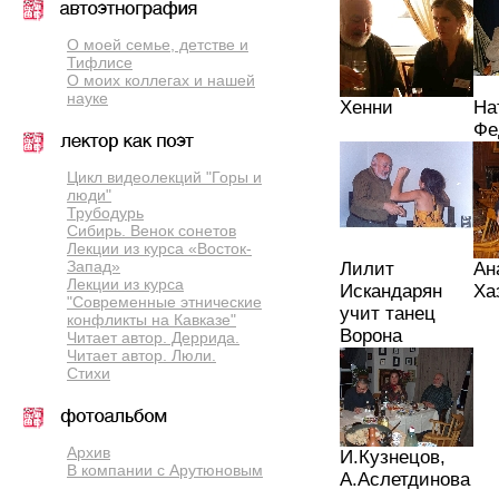
О моей семье, детстве и
Тифлисе
О моих коллегах и нашей
науке
Хенни
На
Фе
Цикл видеолекций "Горы и
люди"
Трубодурь
Сибирь. Венок сонетов
Лекции из курса «Восток-
Запад»
Лилит
Ан
Лекции из курса
Искандарян
Ха
"Современные этнические
учит танец
конфликты на Кавказе"
Ворона
Читает автор. Деррида.
Читает автор. Люли.
Стихи
Архив
И.Кузнецов,
В компании с Арутюновым
А.Аслетдинова