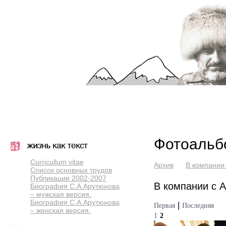
Фотоальб
Curricullum vitae
Архив
В компании
Список основных трудов
Публикации 2002-2007
В компании с 
Биография С.А.Арутюнова
– мужская версия.
Биография С.А.Арутюнова
|
Первая
Последняя
– женская версия.
1
2